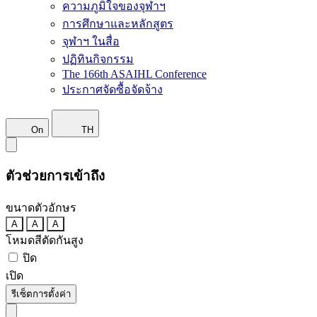
ความภูมิใจของจุฬาฯ
การศึกษาและหลักสูตร
จุฬาฯ ในสื่อ
ปฏิทินกิจกรรม
The 166th ASAIHL Conference
ประกาศจัดซื้อจัดจ้าง
On
TH
ตัวช่วยการเข้าถึง
ขนาดตัวอักษร
A
A
A
โหมดสีตัดกันสูง
ปิด
เปิด
รีเซ็ตการตั้งค่า