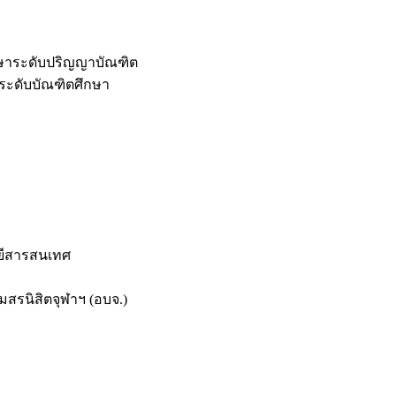
กษาระดับปริญญาบัณฑิต
ระดับบัณฑิตศึกษา
ยีสารสนเทศ
สรนิสิตจุฬาฯ (อบจ.)