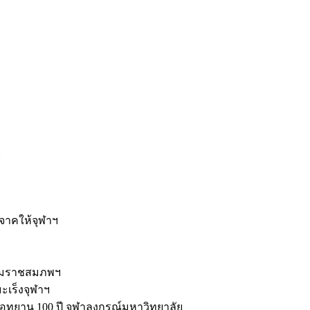
ะ
ิจาคให้จุฬาฯ
รมราชสมภพฯ
มะเร็งจุฬาฯ
ุทยาน 100 ปี จุฬาลงกรณ์มหาวิทยาลัย