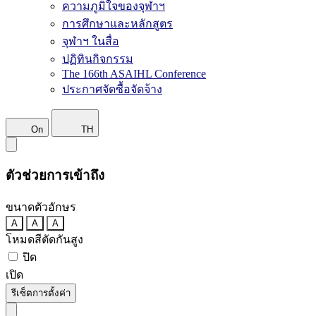
ความภูมิใจของจุฬาฯ
การศึกษาและหลักสูตร
จุฬาฯ ในสื่อ
ปฏิทินกิจกรรม
The 166th ASAIHL Conference
ประกาศจัดซื้อจัดจ้าง
On
TH
ตัวช่วยการเข้าถึง
ขนาดตัวอักษร
A
A
A
โหมดสีตัดกันสูง
ปิด
เปิด
รีเซ็ตการตั้งค่า