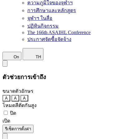
ความภูมิใจของจุฬาฯ
การศึกษาและหลักสูตร
จุฬาฯ ในสื่อ
ปฏิทินกิจกรรม
The 166th ASAIHL Conference
ประกาศจัดซื้อจัดจ้าง
On
TH
ตัวช่วยการเข้าถึง
ขนาดตัวอักษร
A
A
A
โหมดสีตัดกันสูง
ปิด
เปิด
รีเซ็ตการตั้งค่า