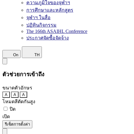
ความภูมิใจของจุฬาฯ
การศึกษาและหลักสูตร
จุฬาฯ ในสื่อ
ปฏิทินกิจกรรม
The 166th ASAIHL Conference
ประกาศจัดซื้อจัดจ้าง
On
TH
ตัวช่วยการเข้าถึง
ขนาดตัวอักษร
A
A
A
โหมดสีตัดกันสูง
ปิด
เปิด
รีเซ็ตการตั้งค่า