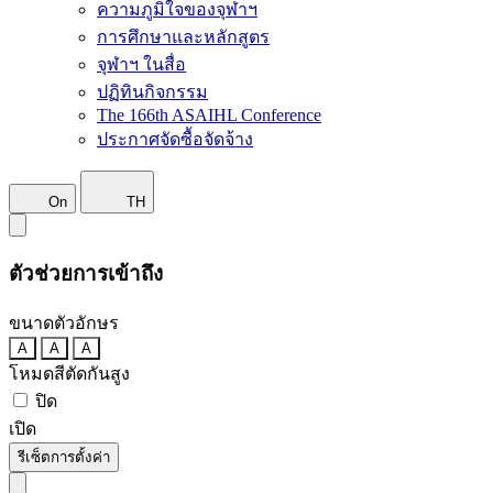
ความภูมิใจของจุฬาฯ
การศึกษาและหลักสูตร
จุฬาฯ ในสื่อ
ปฏิทินกิจกรรม
The 166th ASAIHL Conference
ประกาศจัดซื้อจัดจ้าง
On
TH
ตัวช่วยการเข้าถึง
ขนาดตัวอักษร
A
A
A
โหมดสีตัดกันสูง
ปิด
เปิด
รีเซ็ตการตั้งค่า