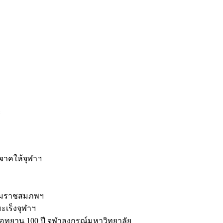
ะ
ิจาคให้จุฬาฯ
รมราชสมภพฯ
มะเร็งจุฬาฯ
ุทยาน 100 ปี จุฬาลงกรณ์มหาวิทยาลัย