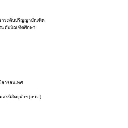
กษาระดับปริญญาบัณฑิต
ระดับบัณฑิตศึกษา
ยีสารสนเทศ
สรนิสิตจุฬาฯ (อบจ.)