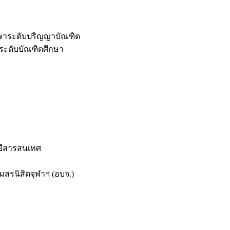
กษาระดับปริญญาบัณฑิต
ระดับบัณฑิตศึกษา
ยีสารสนเทศ
สรนิสิตจุฬาฯ (อบจ.)