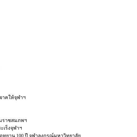
ะ
ิจาคให้จุฬาฯ
รมราชสมภพฯ
มะเร็งจุฬาฯ
ุทยาน 100 ปี จุฬาลงกรณ์มหาวิทยาลัย