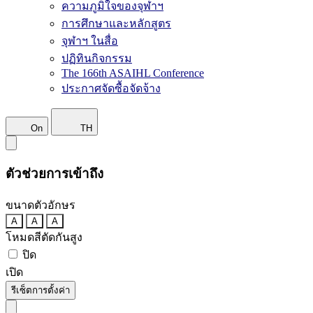
ความภูมิใจของจุฬาฯ
การศึกษาและหลักสูตร
จุฬาฯ ในสื่อ
ปฏิทินกิจกรรม
The 166th ASAIHL Conference
ประกาศจัดซื้อจัดจ้าง
On
TH
ตัวช่วยการเข้าถึง
ขนาดตัวอักษร
A
A
A
โหมดสีตัดกันสูง
ปิด
เปิด
รีเซ็ตการตั้งค่า