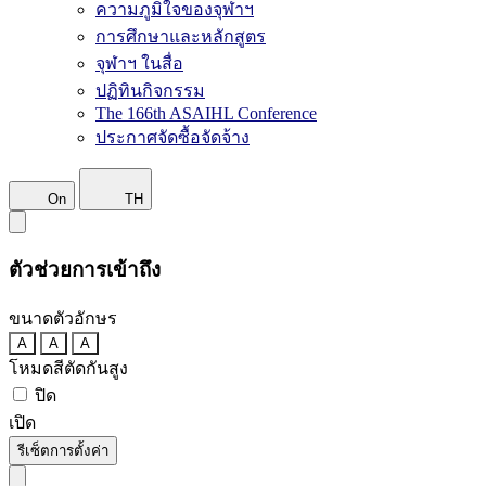
ความภูมิใจของจุฬาฯ
การศึกษาและหลักสูตร
จุฬาฯ ในสื่อ
ปฏิทินกิจกรรม
The 166th ASAIHL Conference
ประกาศจัดซื้อจัดจ้าง
On
TH
ตัวช่วยการเข้าถึง
ขนาดตัวอักษร
A
A
A
โหมดสีตัดกันสูง
ปิด
เปิด
รีเซ็ตการตั้งค่า