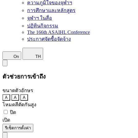
ความภูมิใจของจุฬาฯ
การศึกษาและหลักสูตร
จุฬาฯ ในสื่อ
ปฏิทินกิจกรรม
The 166th ASAIHL Conference
ประกาศจัดซื้อจัดจ้าง
On
TH
ตัวช่วยการเข้าถึง
ขนาดตัวอักษร
A
A
A
โหมดสีตัดกันสูง
ปิด
เปิด
รีเซ็ตการตั้งค่า