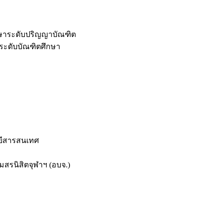
กษาระดับปริญญาบัณฑิต
ระดับบัณฑิตศึกษา
ยีสารสนเทศ
สรนิสิตจุฬาฯ (อบจ.)