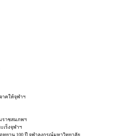
ะ
ิจาคให้จุฬาฯ
รมราชสมภพฯ
มะเร็งจุฬาฯ
ุทยาน 100 ปี จุฬาลงกรณ์มหาวิทยาลัย