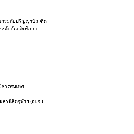
กษาระดับปริญญาบัณฑิต
ระดับบัณฑิตศึกษา
ยีสารสนเทศ
สรนิสิตจุฬาฯ (อบจ.)