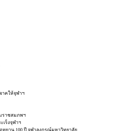
ะ
ิจาคให้จุฬาฯ
รมราชสมภพฯ
มะเร็งจุฬาฯ
ุทยาน 100 ปี จุฬาลงกรณ์มหาวิทยาลัย