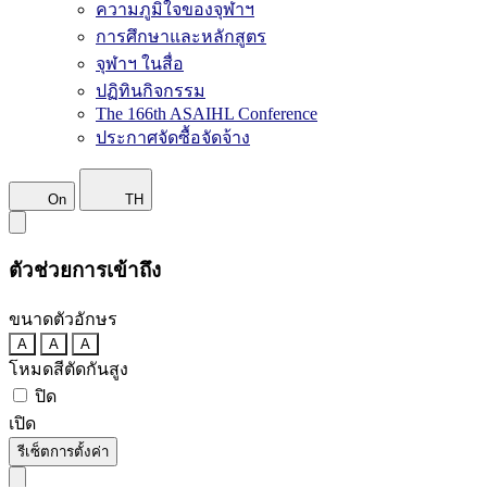
ความภูมิใจของจุฬาฯ
การศึกษาและหลักสูตร
จุฬาฯ ในสื่อ
ปฏิทินกิจกรรม
The 166th ASAIHL Conference
ประกาศจัดซื้อจัดจ้าง
On
TH
ตัวช่วยการเข้าถึง
ขนาดตัวอักษร
A
A
A
โหมดสีตัดกันสูง
ปิด
เปิด
รีเซ็ตการตั้งค่า