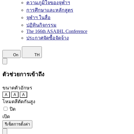
ความภูมิใจของจุฬาฯ
การศึกษาและหลักสูตร
จุฬาฯ ในสื่อ
ปฏิทินกิจกรรม
The 166th ASAIHL Conference
ประกาศจัดซื้อจัดจ้าง
On
TH
ตัวช่วยการเข้าถึง
ขนาดตัวอักษร
A
A
A
โหมดสีตัดกันสูง
ปิด
เปิด
รีเซ็ตการตั้งค่า