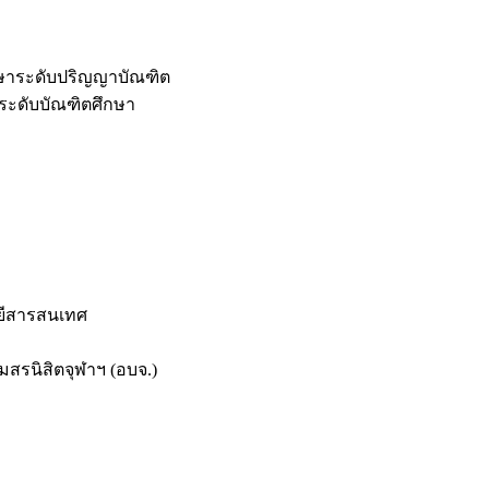
กษาระดับปริญญาบัณฑิต
ระดับบัณฑิตศึกษา
ยีสารสนเทศ
สรนิสิตจุฬาฯ (อบจ.)