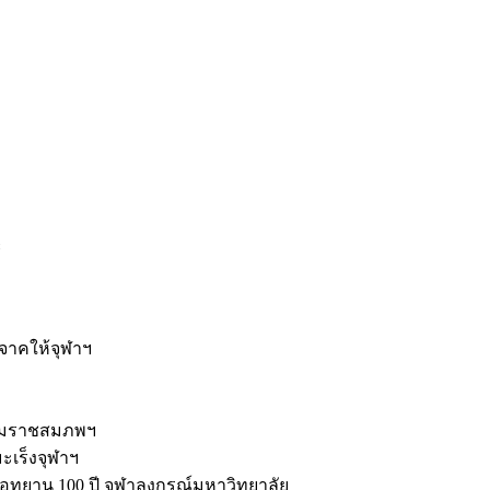
ะ
ิจาคให้จุฬาฯ
รมราชสมภพฯ
มะเร็งจุฬาฯ
ุทยาน 100 ปี จุฬาลงกรณ์มหาวิทยาลัย