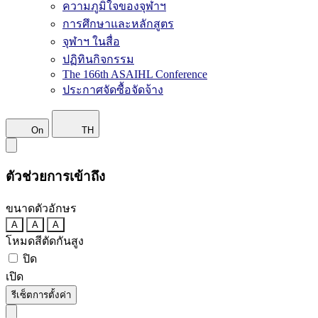
ความภูมิใจของจุฬาฯ
การศึกษาและหลักสูตร
จุฬาฯ ในสื่อ
ปฏิทินกิจกรรม
The 166th ASAIHL Conference
ประกาศจัดซื้อจัดจ้าง
On
TH
ตัวช่วยการเข้าถึง
ขนาดตัวอักษร
A
A
A
โหมดสีตัดกันสูง
ปิด
เปิด
รีเซ็ตการตั้งค่า