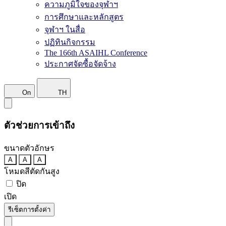
ความภูมิใจของจุฬาฯ
การศึกษาและหลักสูตร
จุฬาฯ ในสื่อ
ปฏิทินกิจกรรม
The 166th ASAIHL Conference
ประกาศจัดซื้อจัดจ้าง
On
TH
ตัวช่วยการเข้าถึง
ขนาดตัวอักษร
A
A
A
โหมดสีตัดกันสูง
ปิด
เปิด
รีเซ็ตการตั้งค่า