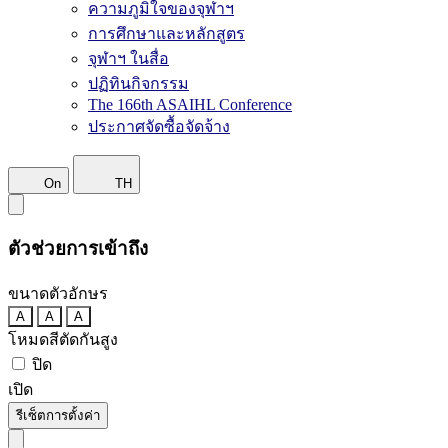
ความภูมิใจของจุฬาฯ
การศึกษาและหลักสูตร
จุฬาฯ ในสื่อ
ปฏิทินกิจกรรม
The 166th ASAIHL Conference
ประกาศจัดซื้อจัดจ้าง
On
TH
ตัวช่วยการเข้าถึง
ขนาดตัวอักษร
A
A
A
โหมดสีตัดกันสูง
ปิด
เปิด
รีเซ็ตการตั้งค่า