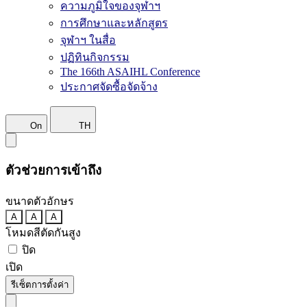
ความภูมิใจของจุฬาฯ
การศึกษาและหลักสูตร
จุฬาฯ ในสื่อ
ปฏิทินกิจกรรม
The 166th ASAIHL Conference
ประกาศจัดซื้อจัดจ้าง
On
TH
ตัวช่วยการเข้าถึง
ขนาดตัวอักษร
A
A
A
โหมดสีตัดกันสูง
ปิด
เปิด
รีเซ็ตการตั้งค่า