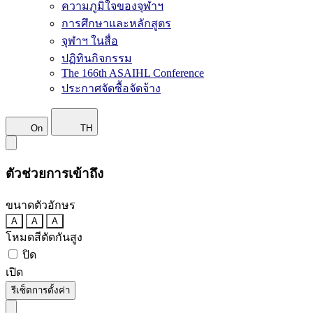
ความภูมิใจของจุฬาฯ
การศึกษาและหลักสูตร
จุฬาฯ ในสื่อ
ปฏิทินกิจกรรม
The 166th ASAIHL Conference
ประกาศจัดซื้อจัดจ้าง
On
TH
ตัวช่วยการเข้าถึง
ขนาดตัวอักษร
A
A
A
โหมดสีตัดกันสูง
ปิด
เปิด
รีเซ็ตการตั้งค่า