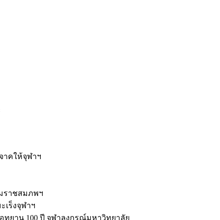
ะ
ิจาคให้จุฬาฯ
รมราชสมภพฯ
มะเร็งจุฬาฯ
ุทยาน 100 ปี จุฬาลงกรณ์มหาวิทยาลัย