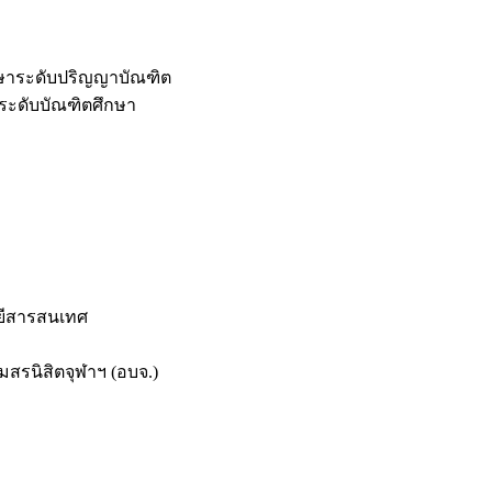
กษาระดับปริญญาบัณฑิต
ระดับบัณฑิตศึกษา
ยีสารสนเทศ
สรนิสิตจุฬาฯ (อบจ.)