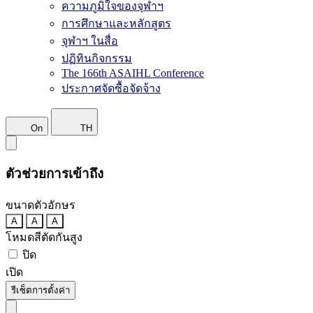
ความภูมิใจของจุฬาฯ
การศึกษาและหลักสูตร
จุฬาฯ ในสื่อ
ปฏิทินกิจกรรม
The 166th ASAIHL Conference
ประกาศจัดซื้อจัดจ้าง
On
TH
ตัวช่วยการเข้าถึง
ขนาดตัวอักษร
A
A
A
โหมดสีตัดกันสูง
ปิด
เปิด
รีเซ็ตการตั้งค่า