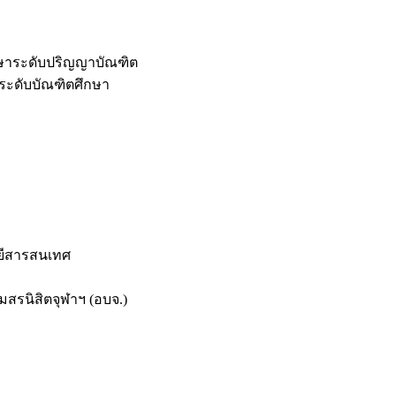
กษาระดับปริญญาบัณฑิต
ระดับบัณฑิตศึกษา
ยีสารสนเทศ
สรนิสิตจุฬาฯ (อบจ.)