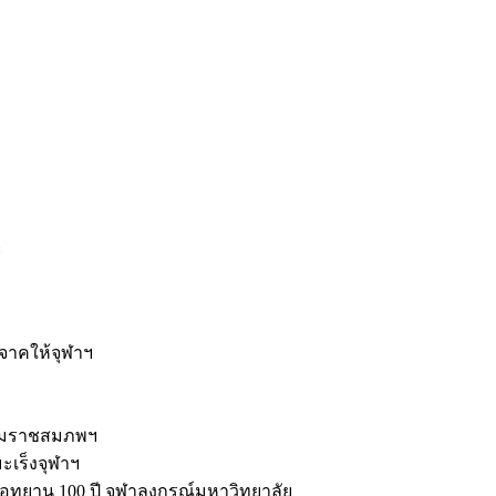
ะ
ิจาคให้จุฬาฯ
รมราชสมภพฯ
มะเร็งจุฬาฯ
ุทยาน 100 ปี จุฬาลงกรณ์มหาวิทยาลัย