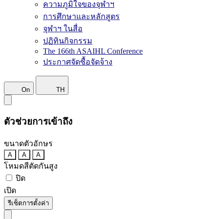
ความภูมิใจของจุฬาฯ
การศึกษาและหลักสูตร
จุฬาฯ ในสื่อ
ปฏิทินกิจกรรม
The 166th ASAIHL Conference
ประกาศจัดซื้อจัดจ้าง
On
TH
ตัวช่วยการเข้าถึง
ขนาดตัวอักษร
A
A
A
โหมดสีตัดกันสูง
ปิด
เปิด
รีเซ็ตการตั้งค่า