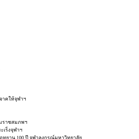
ะ
ิจาคให้จุฬาฯ
รมราชสมภพฯ
มะเร็งจุฬาฯ
ุทยาน 100 ปี จุฬาลงกรณ์มหาวิทยาลัย