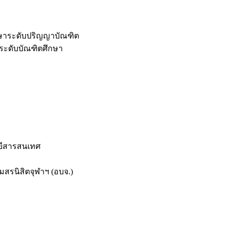
กษาระดับปริญญาบัณฑิต
ระดับบัณฑิตศึกษา
ยีสารสนเทศ
สรนิสิตจุฬาฯ (อบจ.)