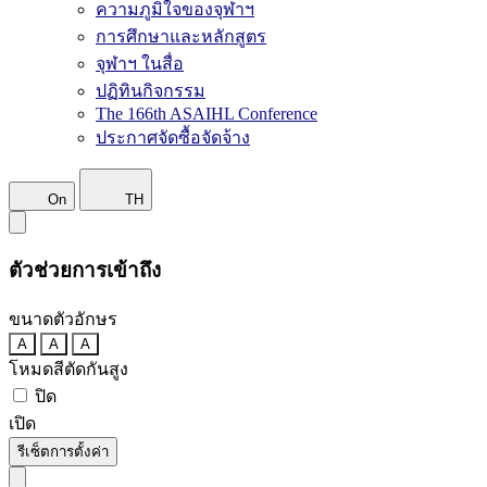
ความภูมิใจของจุฬาฯ
การศึกษาและหลักสูตร
จุฬาฯ ในสื่อ
ปฏิทินกิจกรรม
The 166th ASAIHL Conference
ประกาศจัดซื้อจัดจ้าง
On
TH
ตัวช่วยการเข้าถึง
ขนาดตัวอักษร
A
A
A
โหมดสีตัดกันสูง
ปิด
เปิด
รีเซ็ตการตั้งค่า