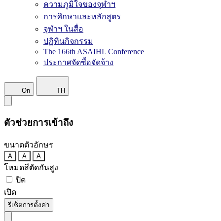
ความภูมิใจของจุฬาฯ
การศึกษาและหลักสูตร
จุฬาฯ ในสื่อ
ปฏิทินกิจกรรม
The 166th ASAIHL Conference
ประกาศจัดซื้อจัดจ้าง
On
TH
ตัวช่วยการเข้าถึง
ขนาดตัวอักษร
A
A
A
โหมดสีตัดกันสูง
ปิด
เปิด
รีเซ็ตการตั้งค่า