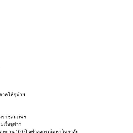
ะ
ิจาคให้จุฬาฯ
รมราชสมภพฯ
มะเร็งจุฬาฯ
ุทยาน 100 ปี จุฬาลงกรณ์มหาวิทยาลัย