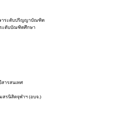
กษาระดับปริญญาบัณฑิต
ระดับบัณฑิตศึกษา
ยีสารสนเทศ
สรนิสิตจุฬาฯ (อบจ.)