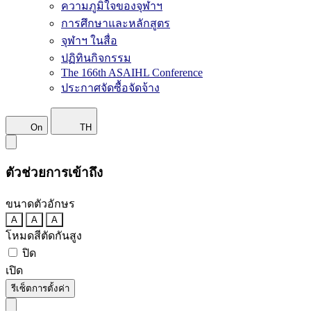
ความภูมิใจของจุฬาฯ
การศึกษาและหลักสูตร
จุฬาฯ ในสื่อ
ปฏิทินกิจกรรม
The 166th ASAIHL Conference
ประกาศจัดซื้อจัดจ้าง
On
TH
ตัวช่วยการเข้าถึง
ขนาดตัวอักษร
A
A
A
โหมดสีตัดกันสูง
ปิด
เปิด
รีเซ็ตการตั้งค่า