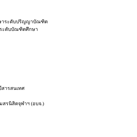
กษาระดับปริญญาบัณฑิต
ระดับบัณฑิตศึกษา
ยีสารสนเทศ
สรนิสิตจุฬาฯ (อบจ.)