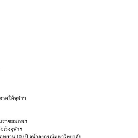
ะ
ิจาคให้จุฬาฯ
รมราชสมภพฯ
มะเร็งจุฬาฯ
ุทยาน 100 ปี จุฬาลงกรณ์มหาวิทยาลัย