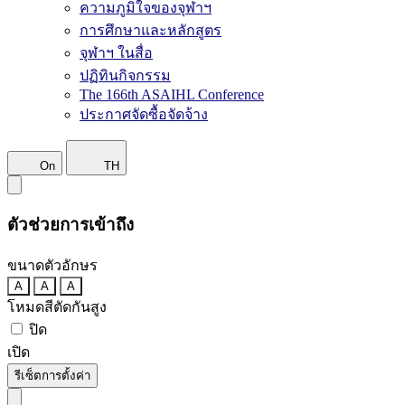
ความภูมิใจของจุฬาฯ
การศึกษาและหลักสูตร
จุฬาฯ ในสื่อ
ปฏิทินกิจกรรม
The 166th ASAIHL Conference
ประกาศจัดซื้อจัดจ้าง
On
TH
ตัวช่วยการเข้าถึง
ขนาดตัวอักษร
A
A
A
โหมดสีตัดกันสูง
ปิด
เปิด
รีเซ็ตการตั้งค่า