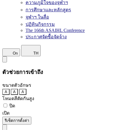
ความภูมิใจของจุฬาฯ
การศึกษาและหลักสูตร
จุฬาฯ ในสื่อ
ปฏิทินกิจกรรม
The 166th ASAIHL Conference
ประกาศจัดซื้อจัดจ้าง
On
TH
ตัวช่วยการเข้าถึง
ขนาดตัวอักษร
A
A
A
โหมดสีตัดกันสูง
ปิด
เปิด
รีเซ็ตการตั้งค่า