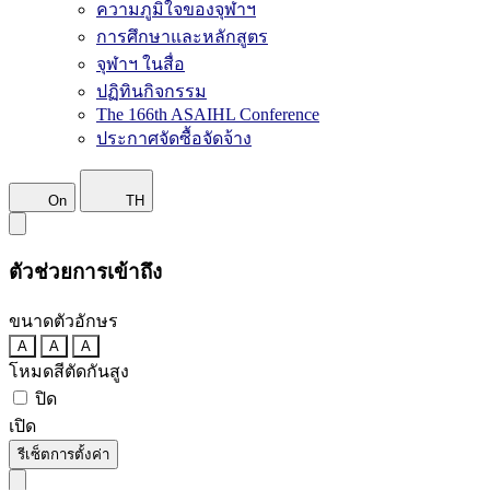
ความภูมิใจของจุฬาฯ
การศึกษาและหลักสูตร
จุฬาฯ ในสื่อ
ปฏิทินกิจกรรม
The 166th ASAIHL Conference
ประกาศจัดซื้อจัดจ้าง
On
TH
ตัวช่วยการเข้าถึง
ขนาดตัวอักษร
A
A
A
โหมดสีตัดกันสูง
ปิด
เปิด
รีเซ็ตการตั้งค่า