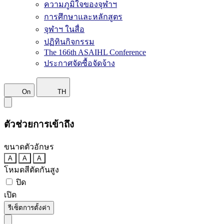
ความภูมิใจของจุฬาฯ
การศึกษาและหลักสูตร
จุฬาฯ ในสื่อ
ปฏิทินกิจกรรม
The 166th ASAIHL Conference
ประกาศจัดซื้อจัดจ้าง
On
TH
ตัวช่วยการเข้าถึง
ขนาดตัวอักษร
A
A
A
โหมดสีตัดกันสูง
ปิด
เปิด
รีเซ็ตการตั้งค่า