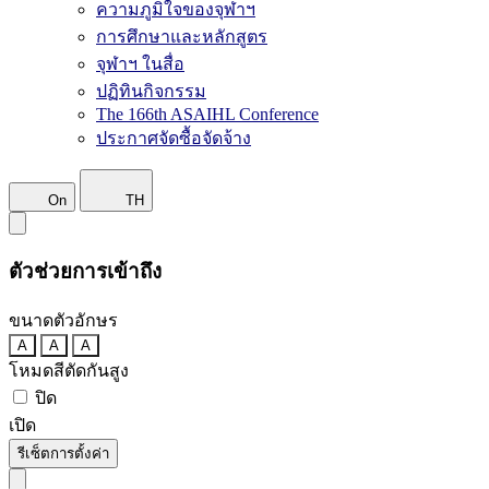
ความภูมิใจของจุฬาฯ
การศึกษาและหลักสูตร
จุฬาฯ ในสื่อ
ปฏิทินกิจกรรม
The 166th ASAIHL Conference
ประกาศจัดซื้อจัดจ้าง
On
TH
ตัวช่วยการเข้าถึง
ขนาดตัวอักษร
A
A
A
โหมดสีตัดกันสูง
ปิด
เปิด
รีเซ็ตการตั้งค่า