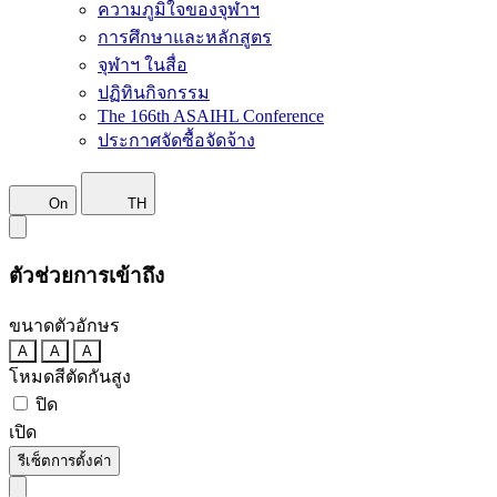
ความภูมิใจของจุฬาฯ
การศึกษาและหลักสูตร
จุฬาฯ ในสื่อ
ปฏิทินกิจกรรม
The 166th ASAIHL Conference
ประกาศจัดซื้อจัดจ้าง
On
TH
ตัวช่วยการเข้าถึง
ขนาดตัวอักษร
A
A
A
โหมดสีตัดกันสูง
ปิด
เปิด
รีเซ็ตการตั้งค่า