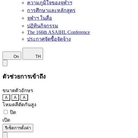
ความภูมิใจของจุฬาฯ
การศึกษาและหลักสูตร
จุฬาฯ ในสื่อ
ปฏิทินกิจกรรม
The 166th ASAIHL Conference
ประกาศจัดซื้อจัดจ้าง
On
TH
ตัวช่วยการเข้าถึง
ขนาดตัวอักษร
A
A
A
โหมดสีตัดกันสูง
ปิด
เปิด
รีเซ็ตการตั้งค่า