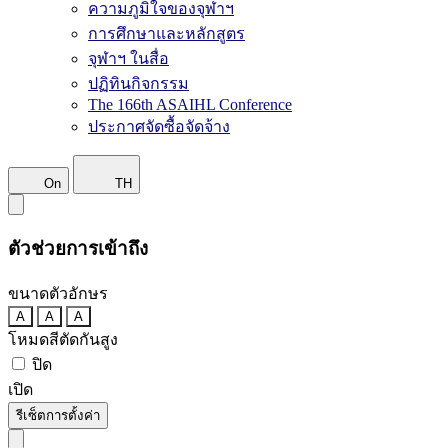
ความภูมิใจของจุฬาฯ
การศึกษาและหลักสูตร
จุฬาฯ ในสื่อ
ปฏิทินกิจกรรม
The 166th ASAIHL Conference
ประกาศจัดซื้อจัดจ้าง
On
TH
ตัวช่วยการเข้าถึง
ขนาดตัวอักษร
A
A
A
โหมดสีตัดกันสูง
ปิด
เปิด
รีเซ็ตการตั้งค่า