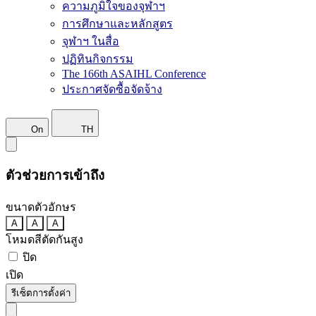
ความภูมิใจของจุฬาฯ
การศึกษาและหลักสูตร
จุฬาฯ ในสื่อ
ปฏิทินกิจกรรม
The 166th ASAIHL Conference
ประกาศจัดซื้อจัดจ้าง
On
TH
ตัวช่วยการเข้าถึง
ขนาดตัวอักษร
A
A
A
โหมดสีตัดกันสูง
ปิด
เปิด
รีเซ็ตการตั้งค่า