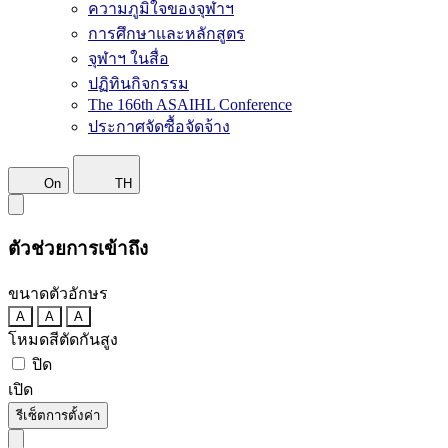
ความภูมิใจของจุฬาฯ
การศึกษาและหลักสูตร
จุฬาฯ ในสื่อ
ปฏิทินกิจกรรม
The 166th ASAIHL Conference
ประกาศจัดซื้อจัดจ้าง
On
TH
ตัวช่วยการเข้าถึง
ขนาดตัวอักษร
A
A
A
โหมดสีตัดกันสูง
ปิด
เปิด
รีเซ็ตการตั้งค่า