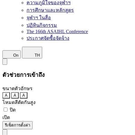
ความภูมิใจของจุฬาฯ
การศึกษาและหลักสูตร
จุฬาฯ ในสื่อ
ปฏิทินกิจกรรม
The 166th ASAIHL Conference
ประกาศจัดซื้อจัดจ้าง
On
TH
ตัวช่วยการเข้าถึง
ขนาดตัวอักษร
A
A
A
โหมดสีตัดกันสูง
ปิด
เปิด
รีเซ็ตการตั้งค่า