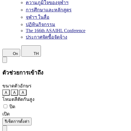
ความภูมิใจของจุฬาฯ
การศึกษาและหลักสูตร
จุฬาฯ ในสื่อ
ปฏิทินกิจกรรม
The 166th ASAIHL Conference
ประกาศจัดซื้อจัดจ้าง
On
TH
ตัวช่วยการเข้าถึง
ขนาดตัวอักษร
A
A
A
โหมดสีตัดกันสูง
ปิด
เปิด
รีเซ็ตการตั้งค่า