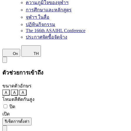
ความภูมิใจของจุฬาฯ
การศึกษาและหลักสูตร
จุฬาฯ ในสื่อ
ปฏิทินกิจกรรม
The 166th ASAIHL Conference
ประกาศจัดซื้อจัดจ้าง
On
TH
ตัวช่วยการเข้าถึง
ขนาดตัวอักษร
A
A
A
โหมดสีตัดกันสูง
ปิด
เปิด
รีเซ็ตการตั้งค่า