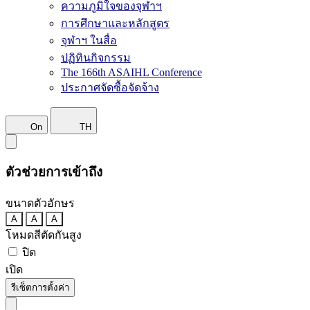
ความภูมิใจของจุฬาฯ
การศึกษาและหลักสูตร
จุฬาฯ ในสื่อ
ปฏิทินกิจกรรม
The 166th ASAIHL Conference
ประกาศจัดซื้อจัดจ้าง
On
TH
ตัวช่วยการเข้าถึง
ขนาดตัวอักษร
A
A
A
โหมดสีตัดกันสูง
ปิด
เปิด
รีเซ็ตการตั้งค่า