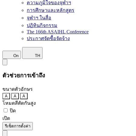
ความภูมิใจของจุฬาฯ
การศึกษาและหลักสูตร
จุฬาฯ ในสื่อ
ปฏิทินกิจกรรม
The 166th ASAIHL Conference
ประกาศจัดซื้อจัดจ้าง
On
TH
ตัวช่วยการเข้าถึง
ขนาดตัวอักษร
A
A
A
โหมดสีตัดกันสูง
ปิด
เปิด
รีเซ็ตการตั้งค่า