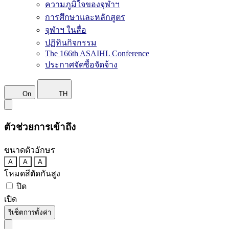
ความภูมิใจของจุฬาฯ
การศึกษาและหลักสูตร
จุฬาฯ ในสื่อ
ปฏิทินกิจกรรม
The 166th ASAIHL Conference
ประกาศจัดซื้อจัดจ้าง
On
TH
ตัวช่วยการเข้าถึง
ขนาดตัวอักษร
A
A
A
โหมดสีตัดกันสูง
ปิด
เปิด
รีเซ็ตการตั้งค่า