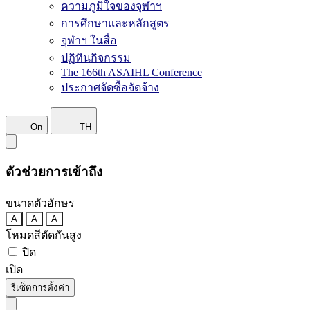
ความภูมิใจของจุฬาฯ
การศึกษาและหลักสูตร
จุฬาฯ ในสื่อ
ปฏิทินกิจกรรม
The 166th ASAIHL Conference
ประกาศจัดซื้อจัดจ้าง
On
TH
ตัวช่วยการเข้าถึง
ขนาดตัวอักษร
A
A
A
โหมดสีตัดกันสูง
ปิด
เปิด
รีเซ็ตการตั้งค่า