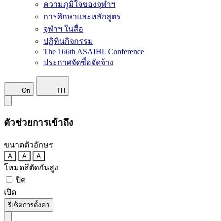
ความภูมิใจของจุฬาฯ
การศึกษาและหลักสูตร
จุฬาฯ ในสื่อ
ปฏิทินกิจกรรม
The 166th ASAIHL Conference
ประกาศจัดซื้อจัดจ้าง
On
TH
ตัวช่วยการเข้าถึง
ขนาดตัวอักษร
A
A
A
โหมดสีตัดกันสูง
ปิด
เปิด
รีเซ็ตการตั้งค่า