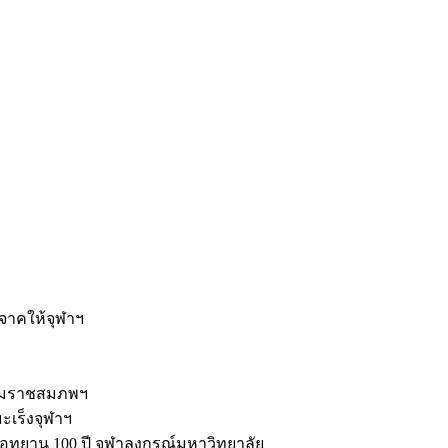
ะ
ิจาคให้จุฬาฯ
รมราชสมภพฯ
มะเร็งจุฬาฯ
ุทยาน 100 ปี จุฬาลงกรณ์มหาวิทยาลัย