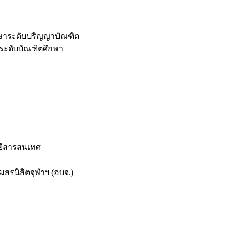
กษาระดับปริญญาบัณฑิต
ระดับบัณฑิตศึกษา
ยีสารสนเทศ
สรนิสิตจุฬาฯ (อบจ.)